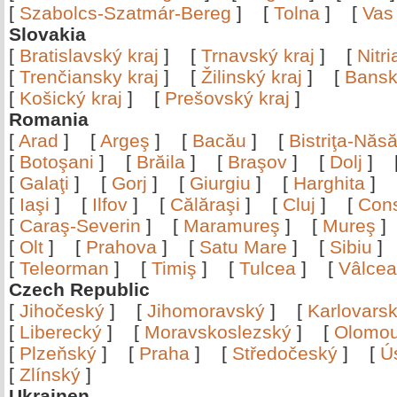
[
Szabolcs-Szatmár-Bereg
]
[
Tolna
]
[
Vas
Slovakia
[
Bratislavský kraj
]
[
Trnavský kraj
]
[
Nitr
[
Trenčiansky kraj
]
[
Žilinský kraj
]
[
Bansk
[
Košický kraj
]
[
Prešovský kraj
]
Romania
[
Arad
]
[
Argeş
]
[
Bacău
]
[
Bistriţa-Nă
[
Botoşani
]
[
Brăila
]
[
Braşov
]
[
Dolj
]
[
Galaţi
]
[
Gorj
]
[
Giurgiu
]
[
Harghita
]
[
Iaşi
]
[
Ilfov
]
[
Călăraşi
]
[
Cluj
]
[
Con
[
Caraş-Severin
]
[
Maramureş
]
[
Mureş
[
Olt
]
[
Prahova
]
[
Satu Mare
]
[
Sibiu
[
Teleorman
]
[
Timiş
]
[
Tulcea
]
[
Vâlce
Czech Republic
[
Jihočeský
]
[
Jihomoravský
]
[
Karlovars
[
Liberecký
]
[
Moravskoslezský
]
[
Olomo
[
Plzeňský
]
[
Praha
]
[
Středočeský
]
[
Ú
[
Zlínský
]
Ukrainen