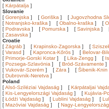
[
Kárpátalja
]
Slovanie
[
Gorenjska
]
[
Goriška
]
[
Jugovzhodna Sl
[
Notranjsko-kraška
]
[
Obalno-kraška
]
[
O
[
Podravska
]
[
Pomurska
]
[
Savinjska
]
[
Zasavska
]
Croatie
[
Zágráb
]
[
Krapinsko-Zagorska
]
[
Szisze
[
Varasd
]
[
Kapronca-Kőrös
]
[
Belovar-Bi
[
Primorje-Gorski Kotar
]
[
Lika-Zengg
]
[
I
[
Pozsega-Szlavónia
]
[
Bród-Szávamente
[
Vukovár-Szerém
]
[
Zára
]
[
Šibenik-Knin
[
Dubrovnik-Neretva
]
Poland
[
Alsó-Sziléziai Vajdaság
]
[
Kárpátaljai Vaj
[
Kis-Lengyelországi Vajdaság
]
[
Kujávia-P
[
Łódźi Vajdaság
]
[
Lublini Vajdaság
]
[
Lu
[
Mazóviai Vajdaság
]
[
Nagy-Lengyelország