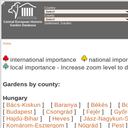
Country:
County:
Central European Historic
Settlement, Garden:
Garden Database
Home
international importance
national imp
local importance - Increase zoom level to d
Gardens by county:
Hungary
[
Bács-Kiskun
]
[
Baranya
]
[
Békés
]
[
B
[
Budapest
]
[
Csongrád
]
[
Fejér
]
[
Győr
[
Hajdú-Bihar
]
[
Heves
]
[
Jász-Nagykun-S
[
Komárom-Esztergom
]
[
Nógrád
]
[
Pest