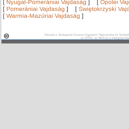
[
Nyugat-Pomerániai Vajdaság
]
[
Opolei Va
[
Pomerániai Vajdaság
]
[
Świętokrzyski Vaj
[
Warmia-Mazúriai Vajdaság
]
Készült a Budapesti Corvinus Egyetem Tájtervezési és Területf
az OTKA, az NKA és a Visegrádi Al